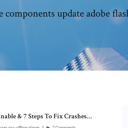
 components update adobe flash
nable & 7 Steps To Fix Crashes…
ser-pro-offline-player
7 Comments