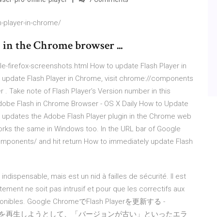
-player-in-chrome/
 in the Chrome browser ...
e-firefox-screenshots.html How to update Flash Player in
update Flash Player in Chrome, visit chrome://components
 . Take note of Flash Player’s Version number in this
dobe Flash in Chrome Browser - OS X Daily How to Update
s updates the Adobe Flash Player plugin in the Chrome web
works the same in Windows too. In the URL bar of Google
omponents/ and hit return How to immediately update Flash
indispensable, mais est un nid à failles de sécurité. Il est
ment ne soit pas intrusif et pour que les correctifs aux
 disponibles. Google ChromeでFlash Playerを更新する -
Flashコンテンツを再生しようとして、「バージョンが古い」といったエラ