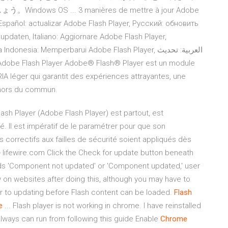
ows OS ... 3 manières de mettre à jour Adobe
 Español: actualizar Adobe Flash Player, Русский: обновить
updaten, Italiano: Aggiornare Adobe Flash Player,
esia: Memperbarui Adobe Flash Player, العربية: تحديث
IA léger qui garantit des expériences attrayantes, une
 hors du commun.
ash Player (Adobe Flash Player) est partout, est
té. Il est impératif de le paramétrer pour que son
 correctifs aux failles de sécurité soient appliqués dès
 lifewire.com Click the Check for update button beneath
ads 'Component not updated' or 'Component updated,' user
y on websites after doing this, although you may have to
r to updating before Flash content can be loaded.
Flash
e
... Flash player is not working in chrome. I have reinstalled
lways can run from following this guide Enable
Chrome