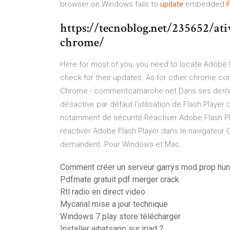
browser on Windows fails to
update
embedded
F
https://tecnoblog.net/235652/ativ
chrome/
Here for most of you, you need to locate Adobe
check for their updates. As for other chrome c
Chrome - commentcamarche.net Dans ses dernièr
désactive par défaut l'utilisation de Flash Play
notamment de sécurité Réactiver Adobe Flash P
réactiver Adobe Flash Player dans le navigateur Go
demandent. Pour Windows et Mac.
Comment créer un serveur garrys mod prop hun
Pdfmate gratuit pdf merger crack
Rtl radio en direct video
Mycanal mise a jour technique
Windows 7 play store télécharger
Installer whatsapp sur ipad 2