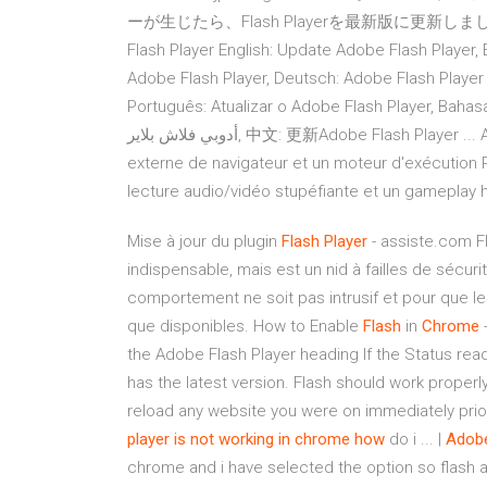
ーが生じたら、Flash Playerを最新版に更新しましょう。Wind
Flash Player English: Update Adobe Flash Player,
Adobe Flash Player, Deutsch: Adobe Flash Player 
Português: Atualizar o Adobe Flash Player, Bahasa Indon
أدوبي فلاش بلاير, 中文: 更新Adobe Flash Player ... Adobe Flash Player Adobe® Flash® Player est un module
externe de navigateur et un moteur d'exécution R
lecture audio/vidéo stupéfiante et un gameplay
Mise à jour du plugin
Flash
Player
- assiste.com Fl
indispensable, mais est un nid à failles de sécuri
comportement ne soit pas intrusif et pour que les
que disponibles. How to Enable
Flash
in
Chrome
-
the Adobe Flash Player heading If the Status re
has the latest version. Flash should work properl
reload any website you were on immediately prio
player is not working in chrome how
do i ... |
Adob
chrome and i have selected the option so flash a