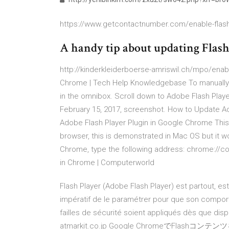
https://www.getcontactnumber.com/enable-flash
A handy tip about updating Flash
http://kinderkleiderboerse-amriswil.ch/mpo/enabl
Chrome | Tech Help Knowledgebase To manually 
in the omnibox. Scroll down to Adobe Flash Player
February 15, 2017, screenshot. How to Update A
Adobe Flash Player Plugin in Google Chrome Thi
browser, this is demonstrated in Mac OS but it 
Chrome, type the following address: chrome://c
in Chrome | Computerworld
Flash Player (Adobe Flash Player) est partout, est 
impératif de le paramétrer pour que son comporte
failles de sécurité soient appliqués dès que
atmarkit.co.jp Google Chromeで