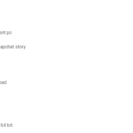
ent pc
apchat story
pad
64 bit