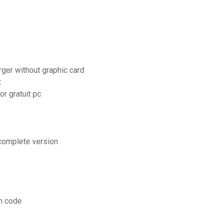
rger without graphic card
t
r gratuit pc
 complete version
n code