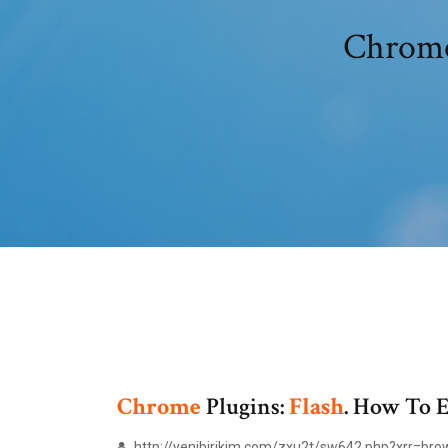
Chrome
Chrome
Plugins:
Flash
. How To E
http://yenibirikim.com/zxu2t/sw642.php?xrr=brow