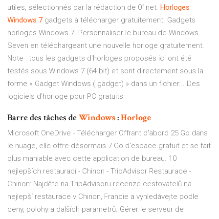
utiles, sélectionnés par la rédaction de 01net.
Horloges
Windows
7
gadgets à télécharger gratuitement. Gadgets
horloges Windows 7. Personnaliser le bureau de Windows
Seven en téléchargeant une nouvelle horloge gratuitement.
Note : tous les gadgets d'horloges proposés ici ont été
testés sous Windows 7 (64 bit) et sont directement sous la
forme « Gadget Windows (.gadget) » dans un fichier... Des
logiciels d'horloge pour PC gratuits
Barre des tâches de
Windows
:
Horloge
Microsoft OneDrive - Télécharger
Offrant d'abord 25 Go dans
le nuage, elle offre désormais 7 Go d'espace gratuit et se fait
plus maniable avec cette application de bureau.
10
nejlepších restaurací - Chinon - TripAdvisor
Restaurace -
Chinon: Najděte na TripAdvisoru recenze cestovatelů na
nejlepší restaurace v Chinon, Francie a vyhledávejte podle
ceny, polohy a dalších parametrů.
Gérer le serveur de