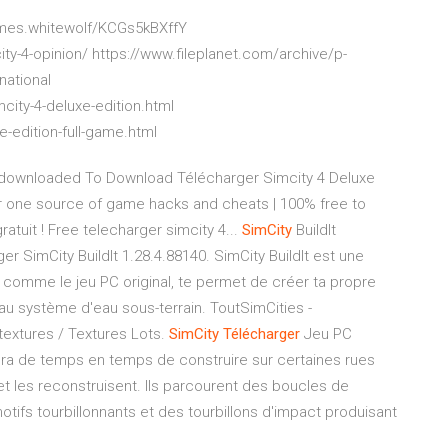
ames.whitewolf/KCGs5kBXffY
y-4-opinion/ https://www.fileplanet.com/archive/p-
national
ity-4-deluxe-edition.html
-edition-full-game.html
be downloaded To Download Télécharger Simcity 4 Deluxe
er one source of game hacks and cheats | 100% free to
atuit ! Free telecharger simcity 4...
SimCity
BuildIt
r SimCity BuildIt 1.28.4.88140. SimCity BuildIt est une
 comme le jeu PC original, te permet de créer ta propre
el au système d'eau sous-terrain. ToutSimCities -
textures / Textures Lots.
SimCity
Télécharger
Jeu PC
ra de temps en temps de construire sur certaines rues
et les reconstruisent. Ils parcourent des boucles de
tifs tourbillonnants et des tourbillons d'impact produisant