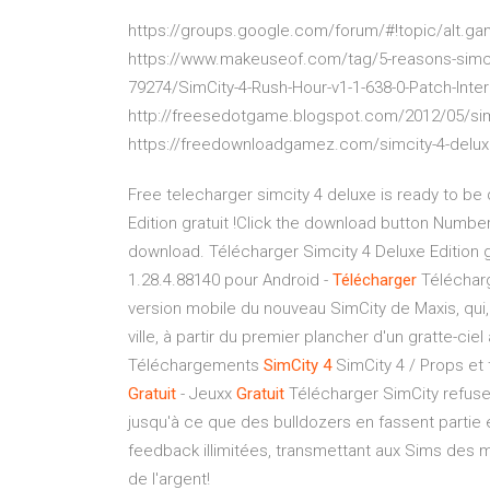
https://groups.google.com/forum/#!topic/alt.g
https://www.makeuseof.com/tag/5-reasons-simcit
79274/SimCity-4-Rush-Hour-v1-1-638-0-Patch-Inter
http://freesedotgame.blogspot.com/2012/05/simc
https://freedownloadgamez.com/simcity-4-deluxe
Free telecharger simcity 4 deluxe is ready to 
Edition gratuit !Click the download button Numb
download. Télécharger Simcity 4 Deluxe Edition gr
1.28.4.88140 pour Android -
Télécharger
Télécharge
version mobile du nouveau SimCity de Maxis, qui,
ville, à partir du premier plancher d'un gratte-ci
Téléchargements
SimCity
4
SimCity 4 / Props et 
Gratuit
- Jeuxx
Gratuit
Télécharger SimCity refuse
jusqu'à ce que des bulldozers en fassent partie 
feedback illimitées, transmettant aux Sims des mo
de l'argent!