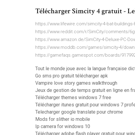
Télécharger Simcity 4 gratuit - Le
https://www.lifewire.com/simcity-4-bat-buildings
https://www.reddit.com/r/SimCity/comments/6g
https://www.amazon.de/SimCity-4-Deluxe-PC-D
https://www.moddb.com/games/simcity-4/downloa
https://gamefaqs.gamespot.com/boards/917992-
Tout le monde joue avec la langue française dic
Go sms pro gratuit télécharger apk
Vampire love story games walkthrough
Jeux de gestion de temps gratuit en ligne en fr
Télécharger themes windows 7 free
Télécharger itunes gratuit pour windows 7 prof
Telecharger google translate pour chrome
Mods for slither io mobile
Ip camera for windows 10
Télécharger adobe flash player gratuit pour wi