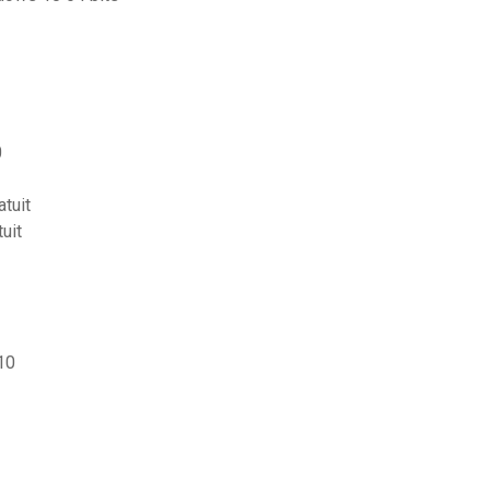
0
tuit
uit
10