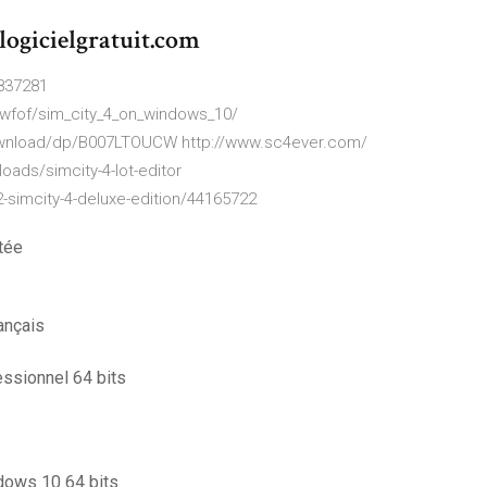
logicielgratuit.com
-837281
wfof/sim_city_4_on_windows_10/
ownload/dp/B007LTOUCW http://www.sc4ever.com/
ds/simcity-4-lot-editor
simcity-4-deluxe-edition/44165722
tée
ançais
essionnel 64 bits
ndows 10 64 bits