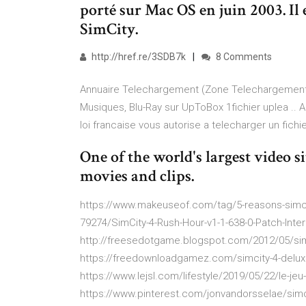
porté sur Mac OS en juin 2003. Il e
SimCity.
http://href.re/3SDB7k
8 Comments
Annuaire Telechargement (Zone Telechargement) 
Musiques, Blu-Ray sur UpToBox 1fichier uplea ..
loi francaise vous autorise a telecharger un fichi
One of the world's largest video si
movies and clips.
https://www.makeuseof.com/tag/5-reasons-simcit
79274/SimCity-4-Rush-Hour-v1-1-638-0-Patch-Inter
http://freesedotgame.blogspot.com/2012/05/simc
https://freedownloadgamez.com/simcity-4-deluxe
https://www.lejsl.com/lifestyle/2019/05/22/le-jeu
https://www.pinterest.com/jonvandorsselae/simc