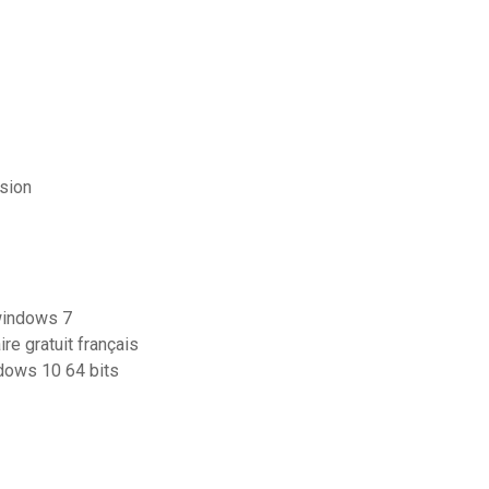
rsion
windows 7
re gratuit français
ndows 10 64 bits