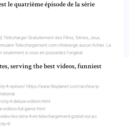
st le quatrième épisode de la série
Télécharger Gratuitement des Films, Séries, Jeux,
 Annuaire-Telechargement.com n'heberge aucun fichier. La
er seulement si vous en possedez l'original.
tes, serving the best videos, funniest
y-4-opinion/ https://www.fileplanet.com/archive/p-
national
ity-4-deluxe-edition.html
-edition-full-game.html
-video-les-sims-4-en-telechargement-gratuit-sur-pc
ity-4/