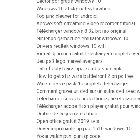
Lector pdf gratis windows 10
Windows 10 sticky notes location
Top junk cleaner for android
Apowersoft streaming video recorder tutorial
Télécharger windows 8 32 bit iso original
Nintendo gamecube emulator windows 10
Drivers realtek windows 10 wifi
Virtual dj home gratuit télécharger complete ve
Jeu ps3 lego marvel avengers
Call of duty black ops zombies ios apk
How to get star wars battlefront 2 on pc free
Win7 service pack 1 complete télécharger
Comment graver un dvd sur un autre dvd avec 
Telecharger correcteur dorthographe et grammai
Télécharger adobe flash player gratuit pour wi
Ombre de la guerre solution
Open office gratuit 2019 avis
Driver imprimante hp psc 1510 windows 10
Yokai watch puni puni qr code